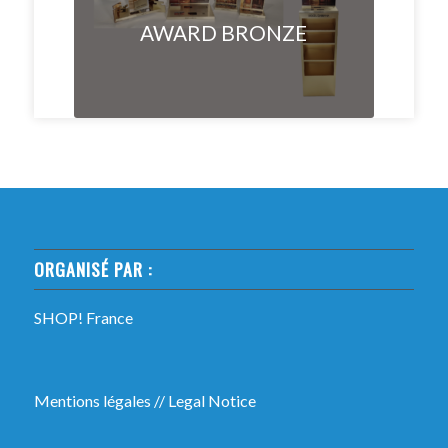
AWARD BRONZE
ORGANISÉ PAR :
SHOP! France
Mentions légales
//
Legal Notice