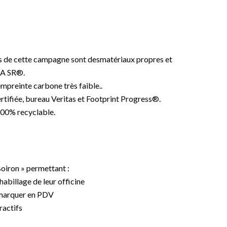
ets de cette campagne sont desmatériaux propres et
MA SR®.
reinte carbone très faible..
ertifiée, bureau Veritas et Footprint Progress®.
 100% recyclable.
oiron » permettant :
habillage de leur officine
 démarquer en PDV
ractifs