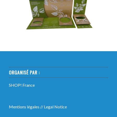
ORGANISÉ PAR :
SHOP! France
Mentions légales
//
Legal Notice