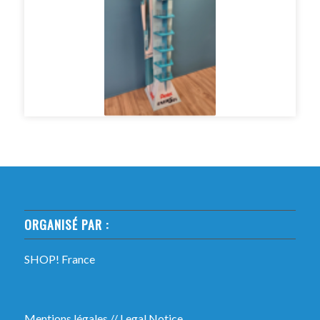
ORGANISÉ PAR :
SHOP! France
Mentions légales
//
Legal Notice