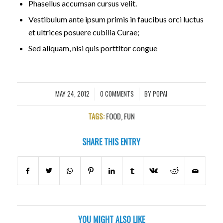
Phasellus accumsan cursus velit.
Vestibulum ante ipsum primis in faucibus orci luctus
et ultrices posuere cubilia Curae;
Sed aliquam, nisi quis porttitor congue
MAY 24, 2012
0 COMMENTS
BY
POPAI
/
/
TAGS:
FOOD
,
FUN
SHARE THIS ENTRY
YOU MIGHT ALSO LIKE